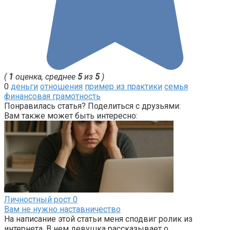
(
1
оценка, среднее
5
из
5
)
0
деньги
отношения
пример из практики
семья
финансовая грамотность
Понравилась статья? Поделиться с друзьями:
Вам также может быть интересно:
Личностный рост
0
Вам не нужно наставничество
На написание этой статьи меня сподвиг ролик из
интернета. В нем девушка рассказывает о