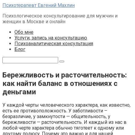
Перейти
Психотерапевт Евгений Махлин
к
Психологическое консультирование для мужчин и
контенту
женщин в Москве и онлайн
Обо мне
Услуги, запись на консультацию
Психоаналитическая консультация
Блог
Поиск:
Бережливость и расточительность:
как найти баланс в отношениях с
деньгами
У каждой черты человеческого характера, как известно,
есть ее противоположность. У заботливости –
безразличие, у замкнутости — общительность, у
бережливости — расточительность. И каждый из нас в
любой черте характера обычно тяготеет к одному или
другому полюсу. Почему это важно и для нашей