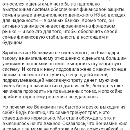
относился к деньгам, у него была тщательно
выстроенная система обеспечения финансовой защиты
семьи в виде внушительного денежного НЗ во вкладах,
для надежности — в разных банках. Кроме того, он
активно занимался инвестированием на фондовом
рынке — и все это для того, чтобы обеспечить своей
семье финансовую стабильность в настоящем и
будущем.
Зарабатывал Вениамин не очень много, но благодаря
такому внимательному отношению к деньгам, большим
усилиям и экономии он смог выстроить эту защитную
систему. И когда к нему подходила жена с каким-то еще
одним планом что-то купить, с еще одной идеей,
подразумевающей массивную трату денег, мужчина
очень быстро начинал выходить из себя, беседа тут же
начинала проходить на повышенных тонах, и спокойно
прийти к хорошему решению не удавалось.
Но почему же Вениамин так быстро и резко выходил из
себя? Ведь понятно, что семья требует трат, и это
совершенно нормально. Мы стали обсуждать это, и
выяснилось нечто важное. Оказалось, что Вениамин жил
в семье, где мама не работала и была домохозяйкой, а